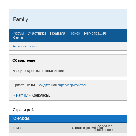
Family
Форум
Участники
Правила
Поиск
Регистрация
Войти
Активные темы
Объявление
Введите здесь ваше объявление.
Привет, Гость!
Войдите
или
зарегистрируйтесь
.
»
Family
»
Конкурсы.
Страница:
1
Конкурсы.
Последнее
Тема
Ответов
Просмотров
сообщение