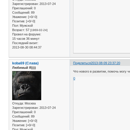
Зарегистрирован
: 2013-07-24
Приглашений:
0
Сообщений:
89
Уважение:
[+0/-0]
Позитив:
[+0/-0]
Пол:
Мужской
Возраст:
57
[1969-02-24]
Провел на форуме:
15 часов 36 минут
Последний визит:
2013-08-30 08:44:37
koba69 (Слава)
Поделиться
2013-08-09 23:37:20
Любимый Я))))
Что нового в развитии, помочь могу 
0
Откуда:
Москва
Зарегистрирован
: 2013-07-24
Приглашений:
0
Сообщений:
89
Уважение:
[+0/-0]
Позитив:
[+0/-0]
Пол:
Мужской