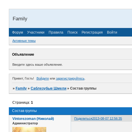
Family
Форум
Участники
Правила
Поиск
Регистрация
Войти
Активные темы
Объявление
Введите здесь ваше объявление.
Привет, Гость!
Войдите
или
зарегистрируйтесь
.
»
Family
»
Саблезубые Шмели
»
Состав группы
Страница:
1
Состав группы
Vintorezoman (Николай)
Поделиться
2013-08-07 12:56:35
Администратор