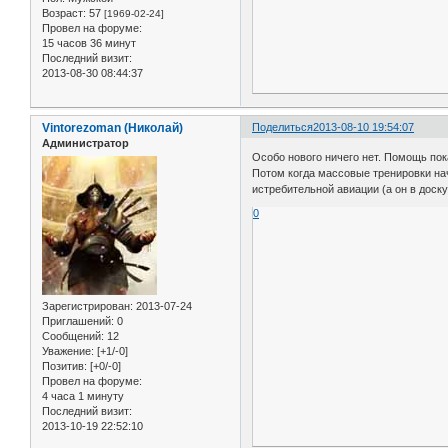
Возраст:
57
[1969-02-24]
Провел на форуме:
15 часов 36 минут
Последний визит:
2013-08-30 08:44:37
Vintorezoman (Николай)
Поделиться
2013-08-10 19:54:07
Администратор
Особо нового ничего нет. Помощь пока
Потом когда массовые тренировки нач
истребительной авиации (а он в доск
0
Зарегистрирован
: 2013-07-24
Приглашений:
0
Сообщений:
12
Уважение:
[+1/-0]
Позитив:
[+0/-0]
Провел на форуме:
4 часа 1 минуту
Последний визит:
2013-10-19 22:52:10