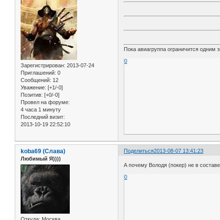
Пока авиагруппа ограничится одним з
0
Зарегистрирован
: 2013-07-24
Приглашений:
0
Сообщений:
12
Уважение:
[+1/-0]
Позитив:
[+0/-0]
Провел на форуме:
4 часа 1 минуту
Последний визит:
2013-10-19 22:52:10
koba69 (Слава)
Поделиться
2013-08-07 13:41:23
Любимый Я))))
А почему Володя (покер) не в состав
0
Откуда:
Москва