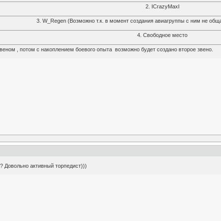
2. ICrazyMaxI
3. W_Regen (Возможно т.к. в момент создания авиагруппы с ним не обща
4. Свободное место
веном , потом с накоплением боевого опыта возможно будет создано второе звено.
е? Довольно активный торпедист)))